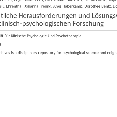
 Bauer, Edgar Nazarenus, Lars Schulze, Jan Cwik, Stefan Lüttke, Anja
s C Ehrenthal, Johanna Freund, Anke Haberkamp, Dorothée Bentz, D
tliche Herausforderungen und Lösungsv
klinisch-psychologischen Forschung
ift Für Klinische Psychologie Und Psychotherapie
t
hives is a disciplinary repository for psychological science and neigh