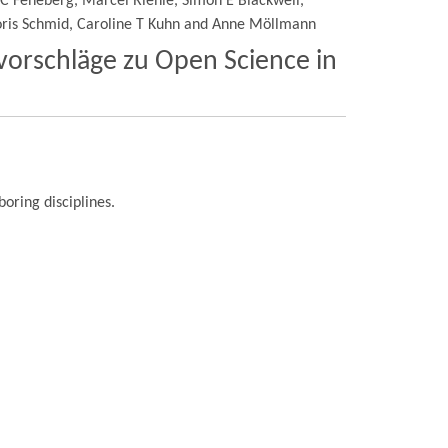
 C Feneberg, Marcel Riehle, Simon E Blackwell,
oris Schmid, Caroline T Kuhn and Anne Möllmann
orschläge zu Open Science in
boring disciplines.