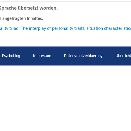
e Sprache übersetzt worden.
s angefragten Inhaltes.
ality triad: The interplay of personality traits, situation characterist
Psychoblog
Impressum
Datenschutzerklaerung
Übersich