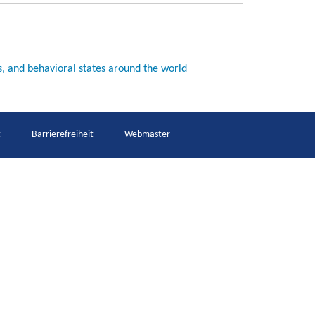
ics, and behavioral states around the world
t
Barrierefreiheit
Webmaster