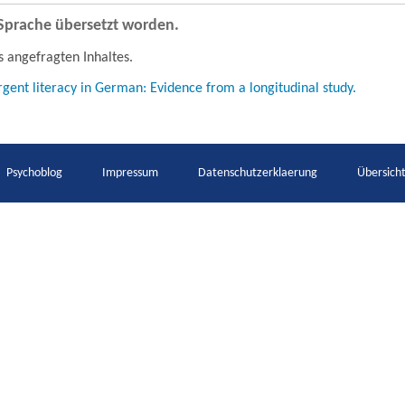
e Sprache übersetzt worden.
s angefragten Inhaltes.
rgent literacy in German: Evidence from a longitudinal study.
Psychoblog
Impressum
Datenschutzerklaerung
Übersich