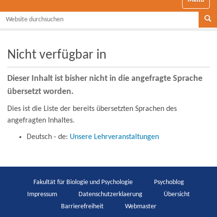
Website durchsuchen
Se
Nicht verfügbar in
Dieser Inhalt ist bisher nicht in die angefragte Sprache
übersetzt worden.
Dies ist die Liste der bereits übersetzten Sprachen des
angefragten Inhaltes.
Deutsch - de:
Unsere Lehrveranstaltungen
Fakultät für Biologie und Psychologie
Psychoblog
Impressum
Datenschutzerklaerung
Übersicht
Barrierefreiheit
Webmaster