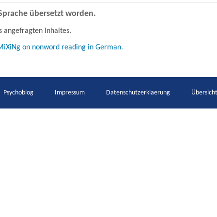
e Sprache übersetzt worden.
s angefragten Inhaltes.
e MiXiNg on nonword reading in German.
Psychoblog
Impressum
Datenschutzerklaerung
Übersich