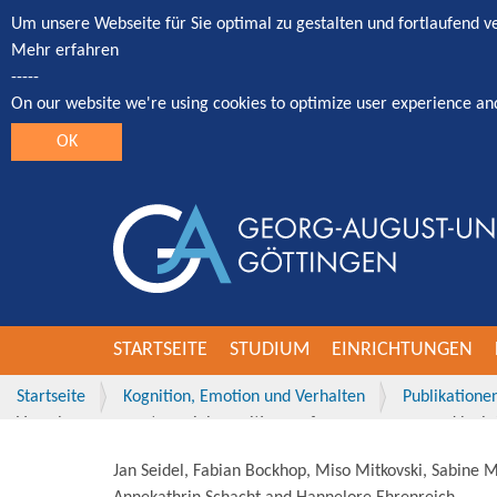
Um unsere Webseite für Sie optimal zu gestalten und fortlaufend 
Mehr erfahren
-----
On our website we're using cookies to optimize user experience an
OK
STARTSEITE
STUDIUM
EINRICHTUNGEN
Startseite
Kognition, Emotion und Verhalten
Publikatione
Vascular response to social cognitive performance measured by i
Jan Seidel, Fabian Bockhop, Miso Mitkovski, Sabine M