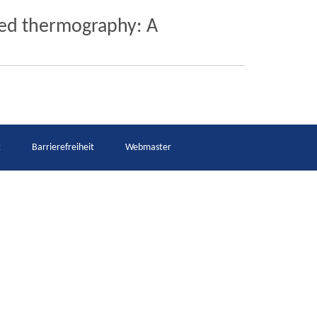
red thermography: A
t
Barrierefreiheit
Webmaster