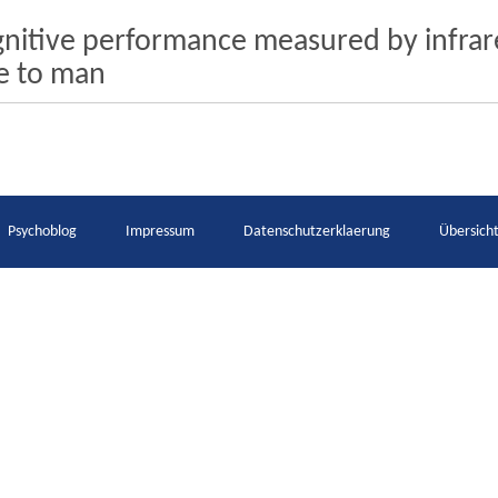
ognitive performance measured by infra
e to man
Psychoblog
Impressum
Datenschutzerklaerung
Übersich