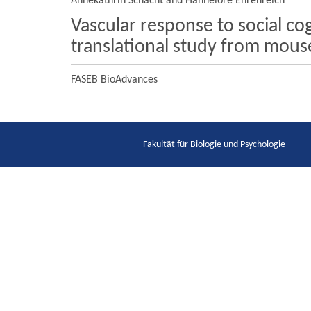
Annekathrin Schacht and Hannelore Ehrenreich
Vascular response to social c
translational study from mous
FASEB BioAdvances
Fakultät für Biologie und Psychologie