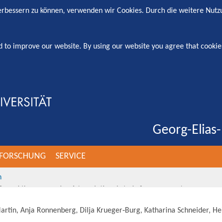
verbessern zu können, verwenden wir Cookies. Durch die weitere Nut
d to improve our website. By using our website you agree that cookie
Georg-Elias-
FORSCHUNG
SERVICE
n
nfrared thermography: A translational study from mouse to man
artin, Anja Ronnenberg, Dilja Krueger‐Burg, Katharina Schneider, Heik