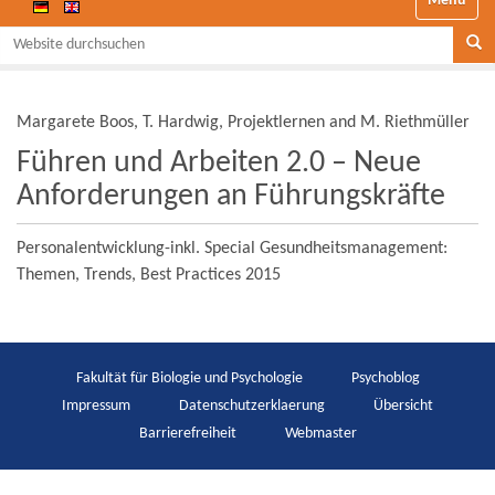
Website durchsuchen
Se
Margarete Boos, T. Hardwig, Projektlernen and M. Riethmüller
Führen und Arbeiten 2.0 – Neue
Anforderungen an Führungskräfte
Personalentwicklung-inkl. Special Gesundheitsmanagement:
Themen, Trends, Best Practices 2015
Fakultät für Biologie und Psychologie
Psychoblog
Impressum
Datenschutzerklaerung
Übersicht
Barrierefreiheit
Webmaster