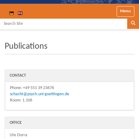
Toggle nav
Search Site
Se
Publications
CONTACT
Phone: +49 551 39 23676
schacht@psych.uni-goettingen.de
Room: 1.106
OFFICE
Ute Dorra