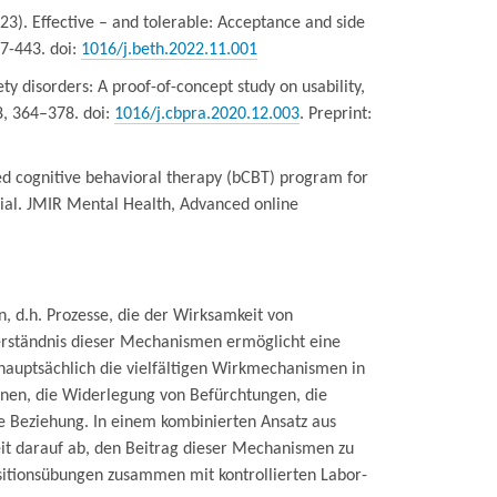
. (2023). Effective – and tolerable: Acceptance and side
27-443. doi:
1016/j.beth.2022.11.001
ety disorders: A proof-of-concept study on usability,
8, 364–378. doi:
1016/j.cbpra.2020.12.003
. Preprint:
lended cognitive behavioral therapy (bCBT) program for
trial. JMIR Mental Health, Advanced online
 d.h. Prozesse, die der Wirksamkeit von
erständnis dieser Mechanismen ermöglicht eine
hauptsächlich die vielfältigen Wirkmechanismen in
rnen, die Widerlegung von Befürchtungen, die
e Beziehung. In einem kombinierten Ansatz aus
rbeit darauf ab, den Beitrag dieser Mechanismen zu
sitionsübungen zusammen mit kontrollierten Labor-