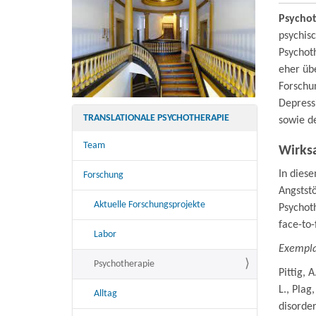
Psychot
psychisc
Psychoth
eher üb
Forschu
Depress
TRANSLATIONALE PSYCHOTHERAPIE
sowie d
Team
Wirks
In dies
Forschung
Angstst
Aktuelle Forschungsprojekte
Psychot
face-to
Labor
Exempla
Psychotherapie
Pittig, A
L., Plag,
Alltag
disorder