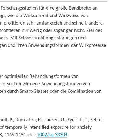
n Forschungsstudien für eine große Bandbreite an
eigt, wie die Wirksamkeit und Wirkweise von
en profitieren sehr umfangreich und schnell, andere
ofitieren nur wenig oder sogar gar nicht. Ziel des
ssern. Mit Schwerpunkt Angststörungen und
ngen und ihren Anwendungsformen, der Wirkprozesse
der optimierten Behandlungsformen von
s untersuchen wir neue Anwendungsformen von
ngen durch Smart-Glasses oder die Kombination von
, Pauli, P., Domschke, K., Lueken, U., Fydrich, T., Fehm,
acy of temporally intensified exposure for anxiety
38, 1169-1181. doi:
1002/da.23204