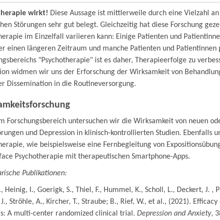
herapie wirkt!
Diese Aussage ist mittlerweile durch eine Vielzahl a
hen Störungen sehr gut belegt. Gleichzeitig hat diese Forschung gez
erapie im Einzelfall variieren kann: Einige Patienten und Patientinn
er einen längeren Zeitraum und manche Patienten und Patientinnen pr
ngsbereichs "Psychotherapie" ist es daher, Therapieerfolge zu verbe
ion widmen wir uns der Erforschung der Wirksamkeit von Behandlu
er Dissemination in die Routineversorgung.
amkeitsforschung
em Forschungsbereich untersuchen wir die Wirksamkeit von neuen o
örungen und Depression in klinisch-kontrollierten Studien. Ebenfall
herapie, wie beispielsweise eine Fernbegleitung von Expositionsübu
-face Psychotherapie mit therapeutischen Smartphone-Apps.
rische Publikationen:
., Heinig, I., Goerigk, S., Thiel, F., Hummel, K., Scholl, L., Deckert, J. 
 J., Ströhle, A., Kircher, T., Straube; B., Rief, W., et al., (2021). Effic
s: A multi-center randomized clinical trial.
Depression and Anxiety
, 