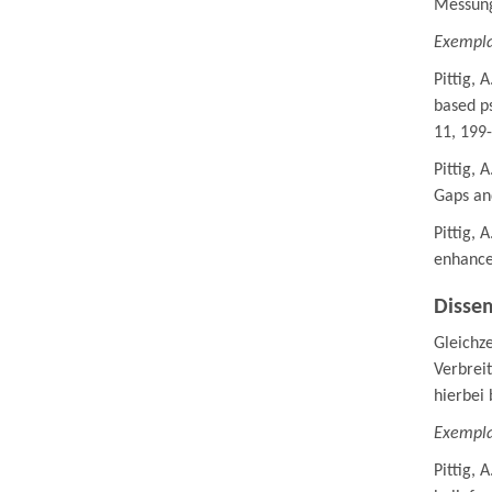
Messung
Exempla
Pittig, 
based ps
11, 199-
Pittig, 
Gaps and
Pittig, 
enhance
Dissem
Gleichze
Verbrei
hierbei
Exempla
Pittig, 