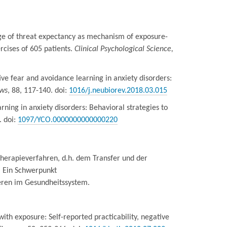
 Change of threat expectancy as mechanism of exposure-
cises of 605 patients.
Clinical Psychological Science,
tive fear and avoidance learning in anxiety disorders:
ews
, 88, 117-140. doi:
1016/j.neubiorev.2018.03.015
earning in anxiety disorders: Behavioral strategies to
. doi:
1097/YCO.0000000000000220
therapieverfahren, d.h. dem Transfer und der
. Ein Schwerpunkt
eren im Gesundheitssystem.
 with exposure: Self-reported practicability, negative