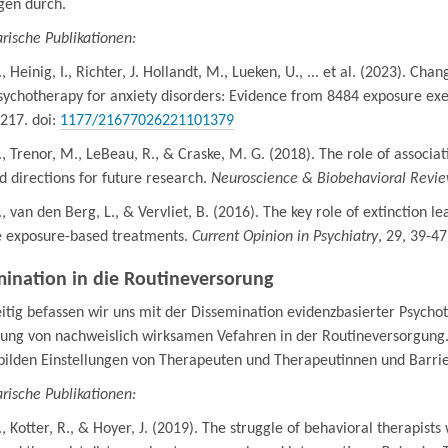
en durch.
rische Publikationen:
A., Heinig, I., Richter, J. Hollandt, M., Lueken, U., ... et al. (2023).
ychotherapy for anxiety disorders: Evidence from 8484 exposure exer
217. doi:
1177/21677026221101379
A., Trenor, M., LeBeau, R., & Craske, M. G. (2018). The role of associa
 directions for future research.
Neuroscience & Biobehavioral Revi
A., van den Berg, L., & Vervliet, B. (2016). The key role of extinction l
 exposure-based treatments.
Current Opinion in Psychiatry
, 29, 39-47
ination in die Routineversorung
itig befassen wir uns mit der Dissemination evidenzbasierter Psycho
tung von nachweislich wirksamen Vefahren in der Routineversorgung
 bilden Einstellungen von Therapeuten und Therapeutinnen und Barri
rische Publikationen:
A., Kotter, R., & Hoyer, J. (2019). The struggle of behavioral therapists