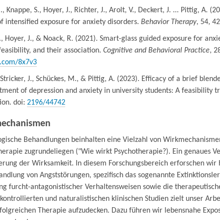
., Knappe, S., Hoyer, J., Richter, J., Arolt, V., Deckert, J. ... Pittig, A
of intensified exposure for anxiety disorders.
Behavior Therapy
, 54, 4
A., Hoyer, J., & Noack, R. (2021). Smart-glass guided exposure for anxi
 feasibility, and their association.
Cognitive and Behavioral Practice
, 2
v.com/8x7v3
, Stricker, J., Schückes, M., & Pittig, A. (2023). Efficacy of a brief b
tment of depression and anxiety in university students: A feasibility 
ion. doi:
2196/44742
echanismen
ogische Behandlungen beinhalten eine Vielzahl von Wirkmechanismen,
herapie zugrundeliegen ("Wie wirkt Psychotherapie?). Ein genaues V
erung der Wirksamkeit. In diesem Forschungsbereich erforschen wir 
andlung von Angststörungen, spezifisch das sogenannte Extinktionsle
ng furcht-antagonistischer Verhaltensweisen sowie die therapeutisch
-kontrollierten und naturalistischen klinischen Studien zielt unser A
rfolgreichen Therapie aufzudecken. Dazu führen wir lebensnahe Expo