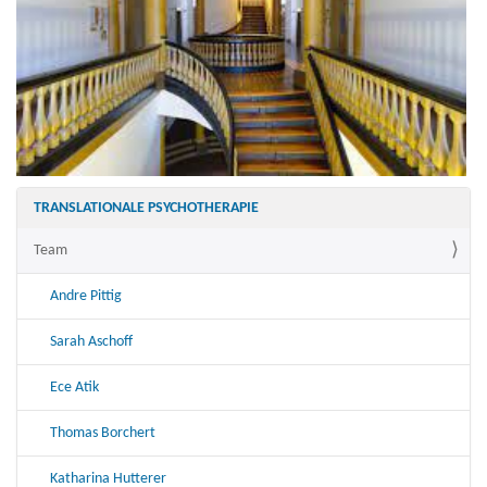
TRANSLATIONALE PSYCHOTHERAPIE
Team
Andre Pittig
Sarah Aschoff
Ece Atik
Thomas Borchert
Katharina Hutterer