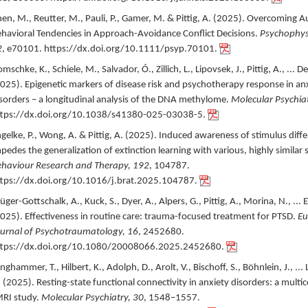
en, M., Reutter, M., Pauli, P., Gamer, M. & Pittig, A. (
2025
).
Overcoming A
havioral Tendencies in Approach-Avoidance Conflict Decisions.
Psychophys
2
,
e70101.
https://dx.doi.org/10.1111/psyp.70101.
mschke, K., Schiele, M., Salvador, Ó., Zillich, L., Lipovsek, J., Pittig, A., ... De
025
).
Epigenetic markers of disease risk and psychotherapy response in an
sorders – a longitudinal analysis of the DNA methylome.
Molecular Psychiat
ttps://dx.doi.org/10.1038/s41380-025-03038-5.
gelke, P., Wong, A. & Pittig, A. (
2025
).
Induced awareness of stimulus diff
pedes the generalization of extinction learning with various, highly similar s
haviour Research and Therapy,
192
,
104787.
tps://dx.doi.org/10.1016/j.brat.2025.104787.
üger-Gottschalk, A., Kuck, S., Dyer, A., Alpers, G., Pittig, A., Morina, N., ... E
025
).
Effectiveness in routine care: trauma-focused treatment for PTSD.
Eu
urnal of Psychotraumatology,
16
,
2452680.
ttps://dx.doi.org/10.1080/20008066.2025.2452680.
nghammer, T., Hilbert, K., Adolph, D., Arolt, V., Bischoff, S., Böhnlein, J., ...
 (
2025
).
Resting-state functional connectivity in anxiety disorders: a multi
RI study.
Molecular Psychiatry,
30
,
1548–1557.