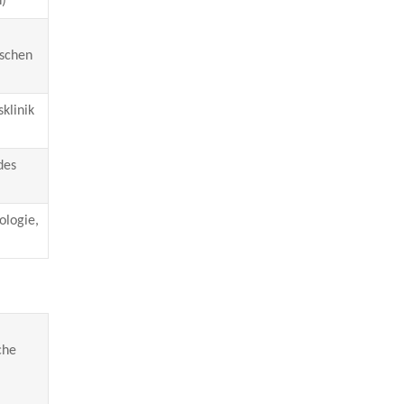
)
ischen
klinik
des
ologie,
che