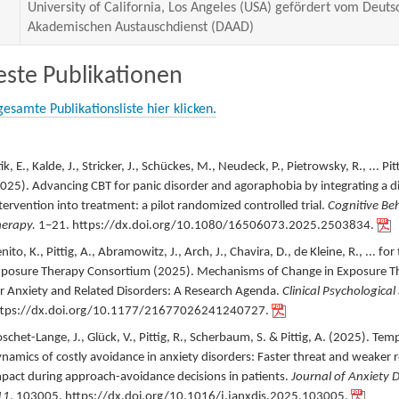
University of California, Los Angeles (USA) gefördert vom Deuts
Akademischen Austauschdienst (DAAD)
ste Publikationen
gesamte Publikationsliste hier klicken.
ik, E., Kalde, J., Stricker, J., Schückes, M., Neudeck, P., Pietrowsky, R., ... Pitt
025
).
Advancing CBT for panic disorder and agoraphobia by integrating a di
tervention into treatment: a pilot randomized controlled trial.
Cognitive Be
erapy.
1–21.
https://dx.doi.org/10.1080/16506073.2025.2503834.
nito, K., Pittig, A., Abramowitz, J., Arch, J., Chavira, D., de Kleine, R., ... for
posure Therapy Consortium (
2025
).
Mechanisms of Change in Exposure T
r Anxiety and Related Disorders: A Research Agenda.
Clinical Psychological
ttps://dx.doi.org/10.1177/21677026241240727.
schet-Lange, J., Glück, V., Pittig, R., Scherbaum, S. & Pittig, A. (
2025
).
Temp
namics of costly avoidance in anxiety disorders: Faster threat and weaker
pact during approach-avoidance decisions in patients.
Journal of Anxiety D
11
,
103005.
https://dx.doi.org/10.1016/j.janxdis.2025.103005.