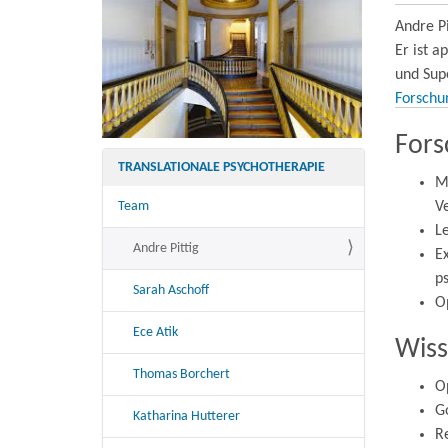
Andre Pi
Er ist a
und Supe
Forschu
Fors
TRANSLATIONALE PSYCHOTHERAPIE
M
Team
V
L
Andre Pittig
E
p
Sarah Aschoff
O
Ece Atik
Wiss
Thomas Borchert
Op
G
Katharina Hutterer
R