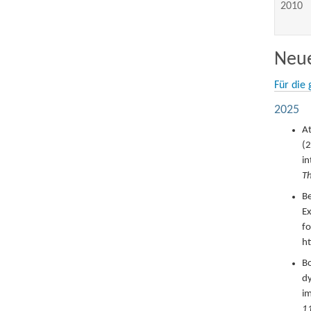
2010
Neue
Für die 
2025
At
(
2
in
Th
Be
Ex
fo
h
Bo
dy
im
1