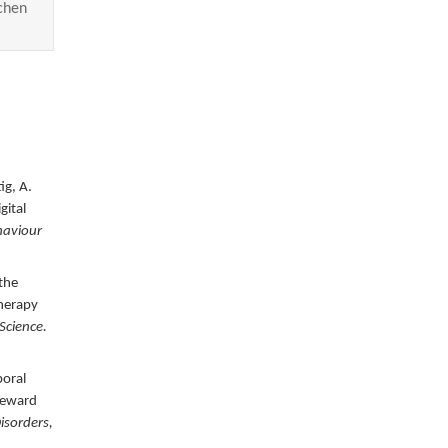
chen
ig, A.
gital
haviour
 the
herapy
 Science.
oral
 reward
isorders,