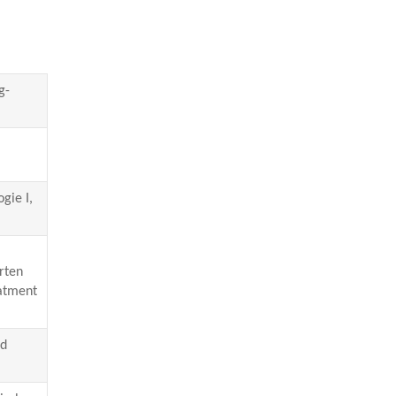
g-
gie I,
rten
eatment
nd