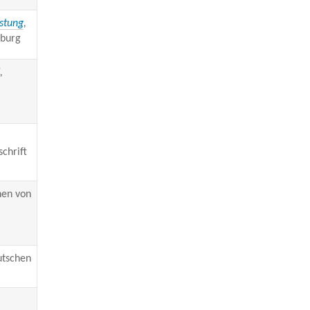
istung
,
zburg
,
chrift
hen von
utschen