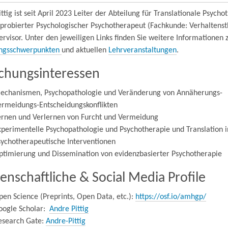
ttig ist seit April 2023 Leiter der Abteilung für Translationale Psycho
pprobierter Psychologischer Psychotherapeut (Fachkunde: Verhaltenst
rvisor. Unter den jeweiligen Links finden Sie weitere Informationen 
ngsschwerpunkten
und aktuellen
Lehrveranstaltungen
.
chungsinteressen
echanismen, Psychopathologie und Veränderung von Annäherungs-
ermeidungs-Entscheidungskonflikten
ernen und Verlernen von Furcht und Vermeidung
xperimentelle Psychopathologie und Psychotherapie und Translation i
sychotherapeutische Interventionen
ptimierung und Dissemination von evidenzbasierter Psychotherapie
enschaftliche & Social Media Profile
en Science (Preprints, Open Data, etc.):
https://osf.io/amhgp/
oogle Scholar:
Andre Pittig
esearch Gate:
Andre-Pittig