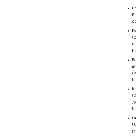
Ch
Be
6
Do
(
2
di
h
En
im
Be
ht
Kr
(
2
Jo
h
La
U.
fM