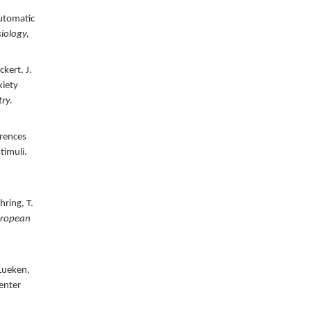
utomatic
iology,
ckert, J.
xiety
ry.
erences
timuli.
hring, T.
ropean
 Lueken,
center