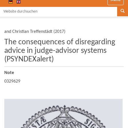
Website durchsuchen
Se
and Christian Treffenstädt
(
2017
)
The consequences of disregarding
advice in judge-advisor systems
(PSYNDEXalert)
Note
0329629